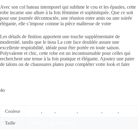
Avec son col bateau intemporel qui sublime le cou et les épaules, cette
robe incarne une allure à la fois féminine et sophistiquée. Que ce soit
pour une journée décontractée, une réunion entre amis ou une soirée
élégante, elle s’impose comme la pièce maîtresse de votre
Les détails de finition apportent une touche supplémentaire de
modernité, tandis que le tissu La cote face doublée assure une
excellente respirabilité, idéale pour être portée en toute saison.
Polyvalente et chic, cette robe est un incontournable pour celles qui
recherchent une tenue à la fois pratique et élégante. Ajoutez une paire
de talons ou de chaussures plates pour compléter votre look et faire
4o
Couleur
beige
,
Blanc
,
Gris claire
,
Gris foncée
,
marron
,
noire
Taille
Taille 1 ( 38-40-42-44)