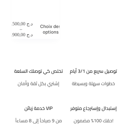
Ensemble « Silk Lady »
Co-ords – Chemise Satin
Italien & Jupe Maserati
د.ج
2.500,00
Choix des
–
options
د.ج
4.900,00
توصيل سريع من 3/1 أيام
تخلص كي توصلك السلعة
خطوات سهلة وبسيطة
إشتري بكل ثقة وأمان
إستبدال وإسترجاع متوفر
خدمة زبائن VIP
حقك 100% مضمون!
من 9 صباحاً إلى 8 مساءاً